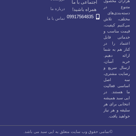
هزاران محصول
اجتماعی با ما
متنوع در
درباره ما
همراه باشید!
دسته‌بندی‌های
09917564835
تماس با ما
مختلف، تلاش
می‌کنیم کیفیت،
قیمت مناسب و
خدماتی قابل
اعتماد را در
کنار هم به شما
ارائه دهیم.
خرید آسان،
ارسال سریع و
رضایت مشتری،
سه اصل
اساسی فعالیت
ما هستند. در
ایی سبد همیشه
انتخابی برای هر
سلیقه و هر نیاز
خواهید یافت.
©تمامی حقوق وب سایت متعلق به ایی سبد می باشد.