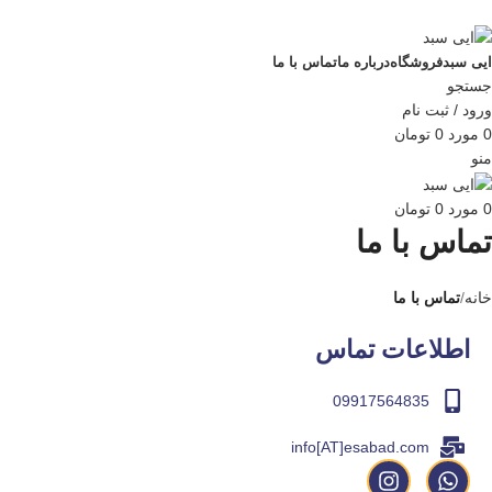
ADD ANYTHING HERE OR JUST REMOVE IT…
ایی سبد
فروشگاه
درباره ما
تماس با ما
جستجو
ورود / ثبت نام
0
مورد
0
تومان
منو
0
مورد
0
تومان
تماس با ما
خانه
تماس با ما
اطلاعات تماس
09917564835
info[AT]esabad.com