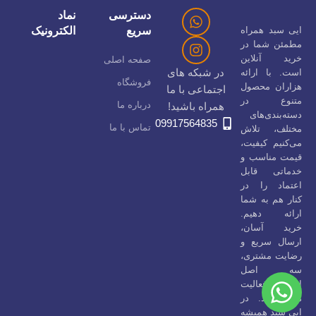
دسترسی
نماد
ایی سبد همراه
سریع
الکترونیک
مطمئن شما در
خرید آنلاین
صفحه اصلی
در شبکه های
است. با ارائه
فروشگاه
هزاران محصول
اجتماعی با ما
متنوع در
درباره ما
همراه باشید!
دسته‌بندی‌های
09917564835
تماس با ما
مختلف، تلاش
می‌کنیم کیفیت،
قیمت مناسب و
خدماتی قابل
اعتماد را در
کنار هم به شما
ارائه دهیم.
خرید آسان،
ارسال سریع و
رضایت مشتری،
سه اصل
اساسی فعالیت
ما هستند. در
ایی سبد همیشه