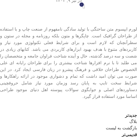
در تیر ۹, ۱۴۰۳
۰
لورم ایپسوم متن ساختگی با تولید سادگی نامفهوم از صنعت چاپ و با استفاده
از طراحان گرافیک است. چاپگرها و متون بلکه روزنامه و مجله در ستون و
سطرآنچنان که لازم است و برای شرایط فعلی تکنولوژی مورد نیاز و
کاربردهای متنوع با هدف بهبود ابزارهای کاربردی می باشد. کتابهای زیادی در
شصت و سه درصد گذشته، حال و آینده شناخت فراوان جامعه و متخصصان را
می طلبد تا با نرم افزارها شناخت بیشتری را برای طراحان رایانه ای علی
الخصوص طراحان خلاقی و فرهنگ پیشرو در زبان فارسی ایجاد کرد. در این
صورت می توان امید داشت که تمام و دشواری موجود در ارائه راهکارها و
شرایط سخت تایپ به پایان رسد وزمان مورد نیاز شامل حروفچینی
دستاوردهای اصلی و جوابگوی سوالات پیوسته اهل دنیای موجود طراحی
اساسا مورد استفاده قرار گیرد.
جدیدتر
بلاگ
بازگشت به لیست
قدیمی‌تر