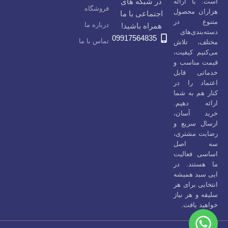
در شبکه های
است. با ارائه
فروشگاه
هزاران محصول
اجتماعی با ما
متنوع در
درباره ما
همراه باشید!
دسته‌بندی‌های
09917564835
تماس با ما
مختلف، تلاش
می‌کنیم کیفیت،
قیمت مناسب و
خدماتی قابل
اعتماد را در
کنار هم به شما
ارائه دهیم.
خرید آسان،
ارسال سریع و
رضایت مشتری،
سه اصل
اساسی فعالیت
ما هستند. در
ایی سبد همیشه
انتخابی برای هر
سلیقه و هر نیاز
خواهید یافت.