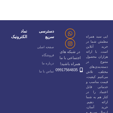
دسترسی
نماد
ایی سبد همراه
سریع
الکترونیک
مطمئن شما در
خرید آنلاین
صفحه اصلی
در شبکه های
است. با ارائه
فروشگاه
هزاران محصول
اجتماعی با ما
متنوع در
درباره ما
همراه باشید!
دسته‌بندی‌های
09917564835
تماس با ما
مختلف، تلاش
می‌کنیم کیفیت،
قیمت مناسب و
خدماتی قابل
اعتماد را در
کنار هم به شما
ارائه دهیم.
خرید آسان،
ارسال سریع و