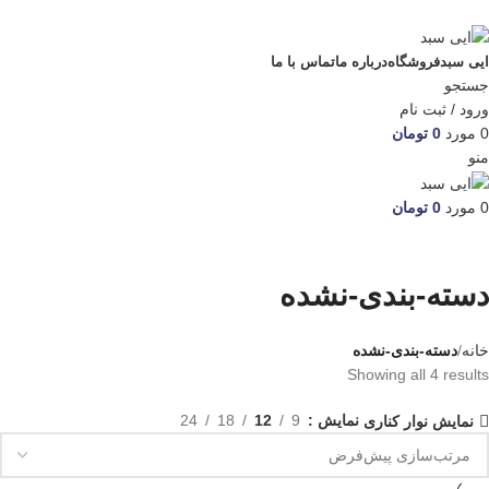
ADD ANYTHING HERE OR JUST REMOVE IT…
ایی سبد
فروشگاه
درباره ما
تماس با ما
جستجو
ورود / ثبت نام
0
مورد
0
تومان
منو
0
مورد
0
تومان
دسته-بندی-نشده
خانه
دسته-بندی-نشده
Showing all 4 results
نمایش
9
12
18
24
نمایش نوار کناری